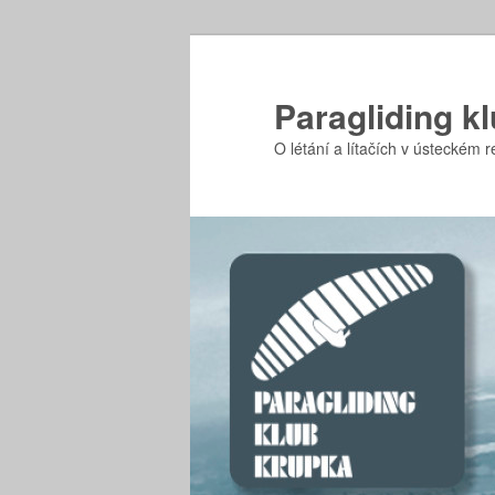
Přejít
k
hlavnímu
Paragliding k
obsahu
O létání a lítačích v ústeckém 
webu