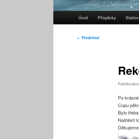
Hlavní
Úvod
Příspěvky
Starto
navigační
menu
Navigace
←
Předchozí
pro
příspěvky
Rek
Publikován
Po krásné
Cupu pěkné
Bylo třeba
Naštěstí l
Děkujeme