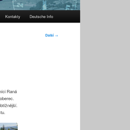
Kontakty
Deutsche Info
Další
→
níci Raná
koberec.
btížnější.
tu.