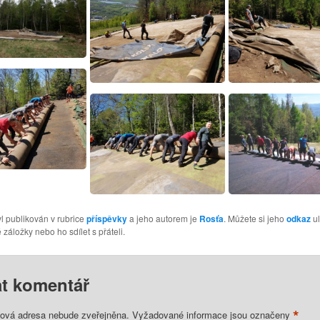
l publikován v rubrice
příspěvky
a jeho autorem je
Rosťa
. Můžete si jeho
odkaz
ul
 záložky nebo ho sdílet s přáteli.
t komentář
*
lová adresa nebude zveřejněna.
Vyžadované informace jsou označeny