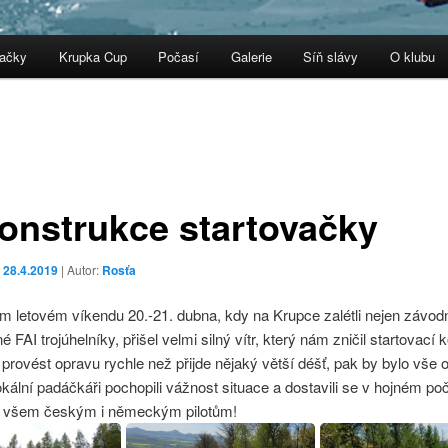
vačky
Krupka Cup
Počasí
Galerie
Síň slávy
O klubu
onstrukce startovačky
o
28.4.2019
| Autor:
Rosťa
m letovém víkendu 20.-21. dubna, kdy na Krupce zalétli nejen závod
 FAI trojúhelníky, přišel velmi silný vítr, který nám zničil startovací 
 provést opravu rychle než přijde nějaký větší déšť, pak by bylo vše o
okální padáčkáři pochopili vážnost situace a dostavili se v hojném poč
 všem českým i německým pilotům!