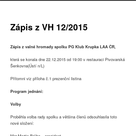
Zápis z VH 12/2015
Zápis z valné hromady spolku PG Klub Krupka LAA ČR,
která se konala dne 22.12.2015 od 19:00 v restauraci Pivovarská
Šenkovna(Ústí n/L)
Přítomni viz příloha č.1 prezenční listina
Program jednání:
Volby
Proběhla volba rady spolku a většina členů odsouhlasila toto
nové složení:
Mgr.Martin Brůha – prezident