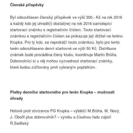
Členské příspěvky
Byl odsouhlasen členský příspěvek ve výši 300,- Kč na rok 2016
a každý kdo jej uhradil(í) dostal(ne) na rok 2016 samolepící
startovací známku s registračním číslem. Touto startovací
známkou s registračním číslem se prokazuje její držitel na terénu
Krupka. Pro ty kdo, se neprokáží touto známkou, bylo pro tento
terén odsouhlaseno denní startovné ve výši 50 Kč. Distribuce
známek bude prováděna členy klubu, koordinuje Martin Brůha.
Dobrovolníci si u něj mohou vyzvednout startovací známky,
které budou zúčtovány proti vybraným poplatkům.
Platby denního startovného pro terén Krupka – možnosti
úhrady
Hotově proti stvrzence PG Krupka – výběrčí M.Brůha, M. Nový,
J. Obořil plus dobrovolník? – výrobu a číselnou řadu zajistí
R.Sedliský