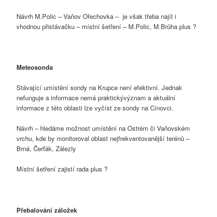
Návrh M.Polic – Vaňov Ořechovka – je však třeba najít i
vhodnou přistávačku – místní šetření – M.Polic, M.Brůha plus ?
Meteosonda
Stávající umístění sondy na Krupce není efektivní. Jednak
nefunguje a informace nemá praktickývýznam a aktuální
informace z této oblasti lze vyčíst ze sondy na Cínovci.
Návrh – hledáme možnost umístění na Ostrém či Vaňovském
vrchu, kde by monitoroval oblast nejfrekventovanější terénů –
Brná, Čerťák, Zálezly
Místní šetření zajistí rada plus ?
Přebalování záložek