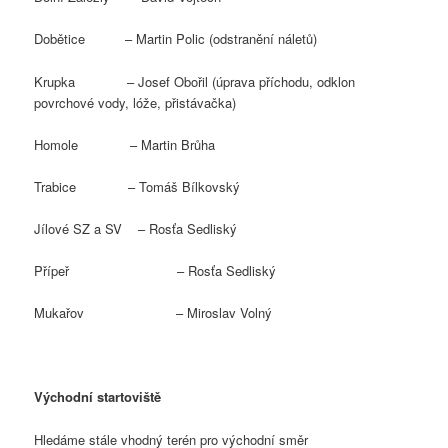
Dobětice – Martin Polic (odstranění náletů)
Krupka – Josef Obořil (úprava příchodu, odklon
povrchové vody, lóže, přistávačka)
Homole – Martin Brůha
Trabice – Tomáš Bílkovský
Jílové SZ a SV – Rosťa Sedliský
Přípeř – Rosťa Sedliský
Mukařov – Miroslav Volný
Východní startoviště
Hledáme stále vhodný terén pro východní směr