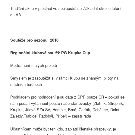
Tradiční akce v prosinci ve spolupráci se Základní školou létání
a LAA
Soutěže pro sezónu 2016
Regionální klubová soutěž PG Krupka Cup
Motto: není malých přeletů
Smyslem je zasoutěžit si v rámci Klubu se známými piloty na
místních terénech
Podkladem pro hodnocení jsou data z ČPP pouze ČR – pokud se
nám podaří vytáhnout pouze naše startovačky (Zlatník, Stropník,
Krupka, Jílové SZa SV, Homole, Brná, Čerťák, Dobětice, Dolní
Zálezly,Trabice, Radobýl, Přípeř) – zajistí rada
Účastníkem může být ten kdo, zaplatil členské příspěvky, je