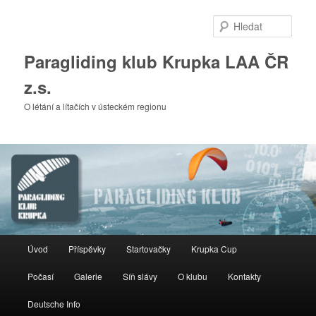
Přejít
k
Hleda
hlavnímu
obsahu
Paragliding klub Krupka LAA ČR
webu
z.s.
O létání a lítačích v ústeckém regionu
Hlavní
Úvod
Příspěvky
Startovačky
Krupka Cup
navigační
menu
Počasí
Galerie
Síň slávy
O klubu
Kontakty
Deutsche Info