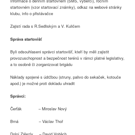
Informace o denním startovném (SMS, výběrčí), ročním
startovném (vzor startovací známky), odkaz na webové stránky
klubu, info o přistávačce
Zajistí rada s R.Sedliským a V. Kuličem
Správa startovišť
Byli odsouhlaseni správci startovišť, kteří by měli zajistit
provozuschopnost a bezpečnost terénů v rámci platné legislativy,
a to osobně či zorganizovat brigádu
Náklady spojené s údržbou (struny, palivo do sekaček, kotouče
apod.) je možné proti dokladu uhradit
Správci:
Čerťák – Miroslav Nový
Brná – Václav Thoř
Dolní Zálezly – David Vojtěch